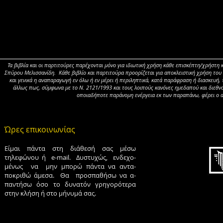
Τα βιβλία και οι παρτιτούρες παρέχονται μόνο για ιδιωτική χρήση κάθε επισκέπτη/χρήστ
Σπύρου Μελισσανίδη. Κάθε βιβλίο και παρτιτούρα προορίζεται για αποκλειστική χρήση του 
και γενικά η αναπαραγωγή εν όλω ή εν μέρει ή περιληπτικά, κατά παράφραση ή διασκευή
άλλως πως, σύμφωνα με το Ν. 2121/1993 και τους λοιπούς κανόνες ημεδαπού και διεθνού
οποιαδήποτε παράνομη ενέργεια εκ των παραπάνω, φέρει ο αγ
Ώρες επικοινωνίας
Είμαι πάντα στη διάθεσή σας μέσω
τηλεφώνου ή e-mail. Δυστυχώς, ενδεχο-
μένως να μην μπορώ πάντα να αντα-
ποκριθώ άμεσα. Θα προσπαθήσω να α-
παντήσω όσο το δυνατόν γρηγορότερα
στην κλήση ή στο μήνυμά σας.