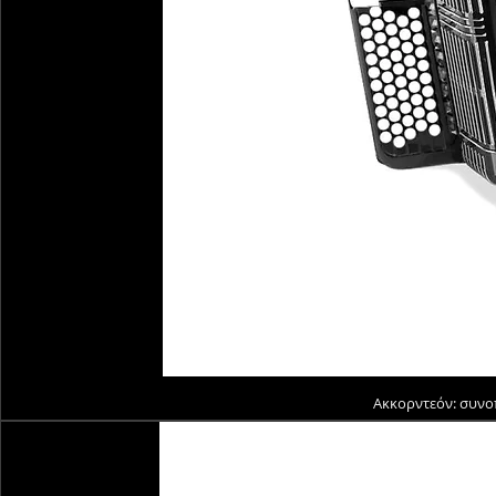
Ακκορντεόν: συνο