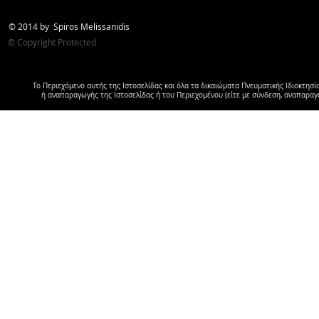
© 2014 by Spiros Melissanidis
© Copyright Protected
Το Περιεχόμενο αυτής της Ιστοσελίδας και όλα τα δικαιώματα Πνευματικής Ιδιοκτησ
ή αναπαραγωγής της Ιστοσελίδας ή του Περιεχομένου (είτε με σύνδεση, αναπαρα