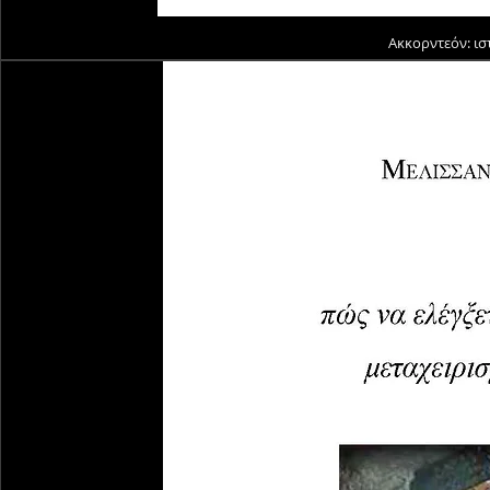
Ακκορντεόν: ισ