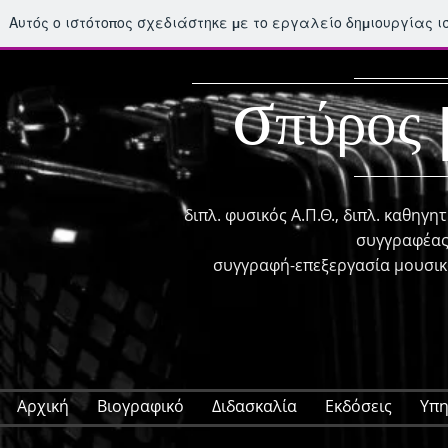
Αυτός ο ιστότοπος σχεδιάστηκε με το εργαλείο δημιουργίας 
σ
πύρος
διπλ. φυσικός Α.Π.Θ., διπλ. καθη
συγγραφέας
συγγραφή-επεξεργασία μουσικ
Αρχική
Βιογραφικό
Διδασκαλία
Εκδόσεις
Υπη