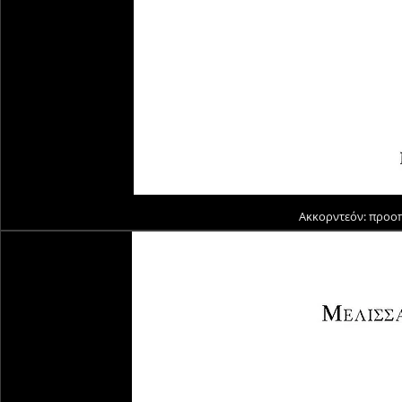
Ακκορντεόν: προοπ